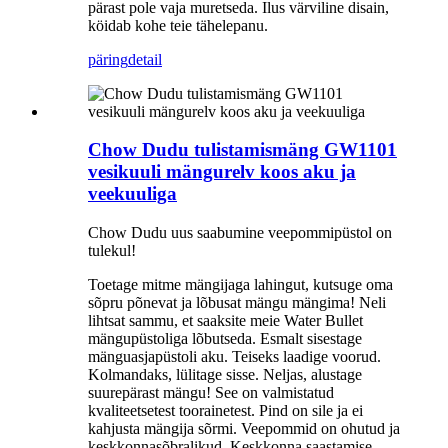
pärast pole vaja muretseda. Ilus värviline disain,
köidab kohe teie tähelepanu.
päring
detail
Chow Dudu tulistamismäng GW1101
vesikuuli mängurelv koos aku ja
veekuuliga
Chow Dudu uus saabumine veepommipüstol on
tulekul!
Toetage mitme mängijaga lahingut, kutsuge oma
sõpru põnevat ja lõbusat mängu mängima! Neli
lihtsat sammu, et saaksite meie Water Bullet
mängupüstoliga lõbutseda. Esmalt sisestage
mänguasjapüstoli aku. Teiseks laadige voorud.
Kolmandaks, lülitage sisse. Neljas, alustage
suurepärast mängu! See on valmistatud
kvaliteetsetest toorainetest. Pind on sile ja ei
kahjusta mängija sõrmi. Veepommid on ohutud ja
keskkonnasõbralikud. Keskkonna saastamise