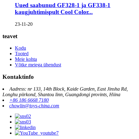
Uued saabunud GF328-1 ja GF338-1
kaugjuhtimispult Cool Color...
23-11-20
teavet
Kodu
Tooted
Meie kohta
Võtke meiega ühendust
Kontaktinfo
Aadress: nr 133, 14th Block, Kaide Garden, East Jinsha Rd,
Longhu piirkond, Shantou linn, Guangdongi provints, Hiina
+86 186 6668 7180
chowlin@toys-china.com