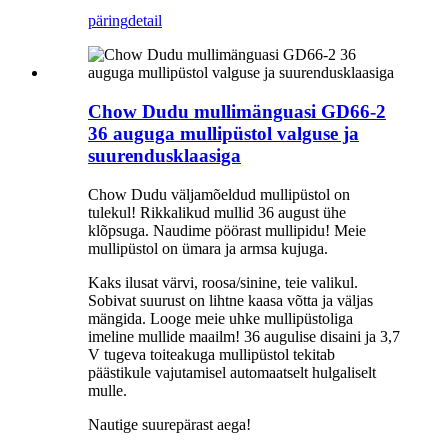
päring
detail
Chow Dudu mullimänguasi GD66-2
36 auguga mullipüstol valguse ja
suurendusklaasiga
Chow Dudu väljamõeldud mullipüstol on
tulekul! Rikkalikud mullid 36 august ühe
klõpsuga. Naudime pöörast mullipidu! Meie
mullipüstol on ümara ja armsa kujuga.
Kaks ilusat värvi, roosa/sinine, teie valikul.
Sobivat suurust on lihtne kaasa võtta ja väljas
mängida. Looge meie uhke mullipüstoliga
imeline mullide maailm! 36 augulise disaini ja 3,7
V tugeva toiteakuga mullipüstol tekitab
päästikule vajutamisel automaatselt hulgaliselt
mulle.
Nautige suurepärast aega!