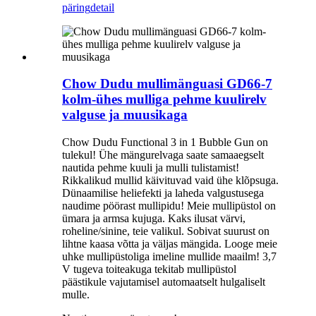
päring
detail
Chow Dudu mullimänguasi GD66-7
kolm-ühes mulliga pehme kuulirelv
valguse ja muusikaga
Chow Dudu Functional 3 in 1 Bubble Gun on
tulekul! Ühe mängurelvaga saate samaaegselt
nautida pehme kuuli ja mulli tulistamist!
Rikkalikud mullid käivituvad vaid ühe klõpsuga.
Dünaamilise heliefekti ja laheda valgustusega
naudime pöörast mullipidu! Meie mullipüstol on
ümara ja armsa kujuga. Kaks ilusat värvi,
roheline/sinine, teie valikul. Sobivat suurust on
lihtne kaasa võtta ja väljas mängida. Looge meie
uhke mullipüstoliga imeline mullide maailm! 3,7
V tugeva toiteakuga tekitab mullipüstol
päästikule vajutamisel automaatselt hulgaliselt
mulle.