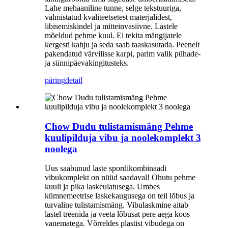
Lahe mehaaniline tunne, selge tekstuuriga,
valmistatud kvaliteetsetest materjalidest,
libisemiskindel ja mitteinvasiivne. Lastele
mõeldud pehme kuul. Ei tekita mängijatele
kergesti kahju ja seda saab taaskasutada. Peenelt
pakendatud värvilisse karpi, parim valik pühade-
ja sünnipäevakingitusteks.
päring
detail
Chow Dudu tulistamismäng Pehme
kuulipilduja vibu ja noolekomplekt 3
noolega
Uus saabunud laste spordikombinaadi
vibukomplekt on nüüd saadaval! Ohutu pehme
kuuli ja pika laskeulatusega. Umbes
kümnemeetrise laskekaugusega on teil lõbus ja
turvaline tulistamismäng. Vibulaskmine aitab
lastel treenida ja veeta lõbusat pere aega koos
vanematega. Võrreldes plastist vibudega on