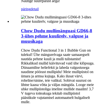
Nautige suurepärast aega!
päring
detail
Chow Dudu mullimänguasi GD66-8
3-ühes pehme kuulirelv, valguse ja
muusikaga
Chow Dudu Functional 3 in 1 Bubble Gun on
tulekul! Ühe mängurelvaga saate samaaegselt
nautida pehme kuuli ja mulli tulistamist!
Rikkalikud mullid käivituvad vaid ühe klõpsuga.
Dünaamilise heliefekti ja laheda valgustusega
naudime pöörast mullipidu! Meie mullipüstol on
ümara ja armsa kujuga. Kaks ilusat värvi,
roheline/sinine, teie valikul. Sobivat suurust on
lihtne kaasa võtta ja väljas mängida. Looge meie
uhke mullipüstoliga imeline mullide maailm! 3,7
V tugeva toiteakuga tekitab mullipüstol
päästikule vajutamisel automaatselt hulgaliselt
mulle.