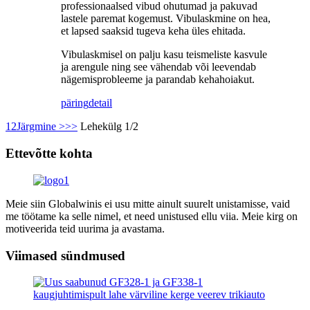
professionaalsed vibud ohutumad ja pakuvad
lastele paremat kogemust. Vibulaskmine on hea,
et lapsed saaksid tugeva keha üles ehitada.
Vibulaskmisel on palju kasu teismeliste kasvule
ja arengule ning see vähendab või leevendab
nägemisprobleeme ja parandab kehahoiakut.
päring
detail
1
2
Järgmine >
>>
Lehekülg 1/2
Ettevõtte kohta
Meie siin Globalwinis ei usu mitte ainult suurelt unistamisse, vaid
me töötame ka selle nimel, et need unistused ellu viia. Meie kirg on
motiveerida teid uurima ja avastama.
Viimased sündmused