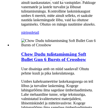
ainult taaskasutatav, vaid ka vastupidav. Pakkuge
vanematele ja lastele turvalist ja lõbusat
tulistamismängu. Kontrollime laskmiskaugust
umbes 6 meetrit, mitte ainult selleks, et saaksite
nautida laskemängude lõbu, vaid ka ohutuse
tagamiseks. Ohutus on mängu nautimise aluseks.
päring
detail
Chow Dudu tulistamismäng Soft
Bullet Gun 6 Bursts of Crossbow
Uue disainiga amb on nüüd saadaval! Ohutu
pehme kuuli ja pika laskeulatusega.
Umbes kaheksameetrise laskekaugusega on teil
lõbus ja turvaline laskemäng. Kogege
lahingurõõmu ilma sagedase ümberlaadimiseta.
Lahe mehaaniline tunne, selge tekstuuriga,
valmistatud kvaliteetsetest materjalidest,
libisemiskindel ja mitteinvasiivne. Kogege
lahingurõõmu ilma sagedase ümberlaadimiseta.