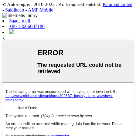
© Autoriõigus - 2010-2022 : Kõik õigused kaitstud.
Kuumad tooted
-
Saidikaart
-
AMP Mobile
Saada meil
+86 18666687180
x