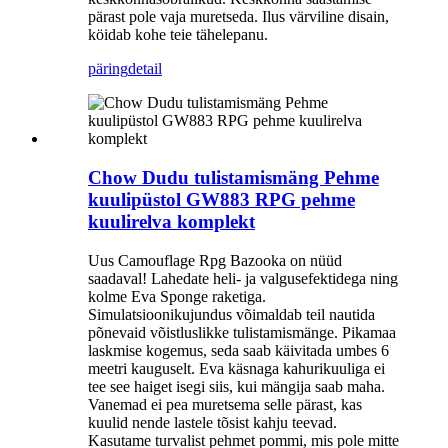
pärast pole vaja muretseda. Ilus värviline disain,
köidab kohe teie tähelepanu.
päring
detail
Chow Dudu tulistamismäng Pehme
kuulipüstol GW883 RPG pehme
kuulirelva komplekt
Uus Camouflage Rpg Bazooka on nüüd
saadaval! Lahedate heli- ja valgusefektidega ning
kolme Eva Sponge raketiga.
Simulatsioonikujundus võimaldab teil nautida
põnevaid võistluslikke tulistamismänge. Pikamaa
laskmise kogemus, seda saab käivitada umbes 6
meetri kauguselt. Eva käsnaga kahurikuuliga ei
tee see haiget isegi siis, kui mängija saab maha.
Vanemad ei pea muretsema selle pärast, kas
kuulid nende lastele tõsist kahju teevad.
Kasutame turvalist pehmet pommi, mis pole mitte