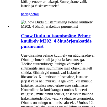
kõik peenesse aknakarpi. Suurepärane valik
lastele ja täiskasvanutele!
päring
detail
Chow Dudu tulistamismäng Pehme
kuulirelv M202, 4 õhutõrjerakettide
purunemist
Uue disainiga pehme kuulirelv on nüüd saadaval!
Ohutu pehme kuuli ja pika laskeulatusega.
Tõelise suurendusega luubiga võimaldab
sihtmärgile sisse suumimine meil objekti selgelt
sihtida. Sihtmärgid muudavad laskmise
lihtsamaks. Kui mürsud tulistatakse, lastakse
järjest välja neli mürsku ja iga kord, kui mürsud
lastakse, lastakse need erinevasse sadamasse.
Kontrollime laskmiskaugust umbes 6 meetri
kaugusel, mitte ainult selleks, et saaksite nautida
laskemängude lõbu, vaid ka ohutuse tagamiseks.
Ohutus on mängu nautimise aluseks. Umbes 12-
meetrise laskekaugusega on teil lõbus ja turvaline