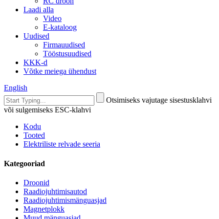
RC droon
Laadi alla
Video
E-kataloog
Uudised
Firmauudised
Tööstusuudised
KKK-d
Võtke meiega ühendust
English
Otsimiseks vajutage sisestusklahvi
või sulgemiseks ESC-klahvi
Kodu
Tooted
Elektriliste relvade seeria
Kategooriad
Droonid
Raadiojuhtimisautod
Raadiojuhtimismänguasjad
Magnetplokk
Muud mänguasjad