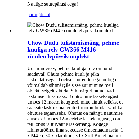
Nautige suurepärast aega!
päring
detail
Chow Dudu tulistamismäng, pehme
kuuliga relv GW366 M416
ründerelvpüssikomplekt
Uus ründerelv, pehme kuuliga relv on nüüd
saadaval! Ohutu pehme kuuli ja pika
laskeulatusega. Tõelise suurendusega luubiga
võimaldab sihtmärgile sisse suumimine meil
objekti selgelt sihtida. Sihtmärgid muudavad
laskmise lihtsamaks. Kontrollime laskekaugust
umbes 12 meetri kaugusel, mitte ainult selleks, et
saaksite laskmismängudest rõõmu tunda, vaid ka
ohutuse tagamiseks. Ohutus on mängu nautimise
aluseks. Umbes 12-meetrise laskekaugusega on
teil lõbus ja turvaline laskemäng. Kogege
lahingurõõmu ilma sagedase ümberlaadimiseta. 1
x M416, 30 x klambrid, 30 x Soft Bullet mahub