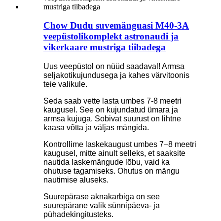
Chow Dudu suvemänguasi M40-3A
veepüstolikomplekt astronaudi ja
vikerkaare mustriga tiibadega
Uus veepüstol on nüüd saadaval! Armsa
seljakotikujundusega ja kahes värvitoonis
teie valikule.
Seda saab vette lasta umbes 7-8 meetri
kaugusel. See on kujundatud ümara ja
armsa kujuga. Sobivat suurust on lihtne
kaasa võtta ja väljas mängida.
Kontrollime laskekaugust umbes 7–8 meetri
kaugusel, mitte ainult selleks, et saaksite
nautida laskemängude lõbu, vaid ka
ohutuse tagamiseks. Ohutus on mängu
nautimise aluseks.
Suurepärase aknakarbiga on see
suurepärane valik sünnipäeva- ja
pühadekingitusteks.