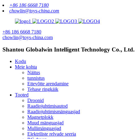
+86 186 6668 7180
chowlin@toys-china.com
+86 186 6668 7180
chowlin@toys-china.com
Shantou Globalwin Intelligent Technology Co., Ltd.
Kodu
Meie kohta
Näitus
tunnistus
Ettevõtte arendamine
Tehase ringkäik
Tooted
Droonid
Raadiojuhtimisautod
Raadiojuhtimismänguasjad
Magnetplokk
Muud mänguasjad
Mullimänguasjad
Elektriliste relvade seeria