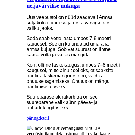
neljavärvilise nukuga
Uus veepüstol on nüüd saadaval! Armsa
seljakotikujunduse ja nelja värviga teie
valiku jaoks.
Seda saab vette lasta umbes 7-8 meetri
kaugusel. See on kujundatud ümara ja
armsa kujuga. Sobivat suurust on lihtne
kaasa võtta ja väljas mängida.
Kontrollime laskekaugust umbes 7–8 meetri
kaugusel, mitte ainult selleks, et saaksite
nautida laskemängude lõbu, vaid ka
ohutuse tagamiseks. Ohutus on mängu
nautimise aluseks.
Suurepärase aknakarbiga on see
suurepärane valik sünnipäeva- ja
pühadekingitusteks.
päring
detail