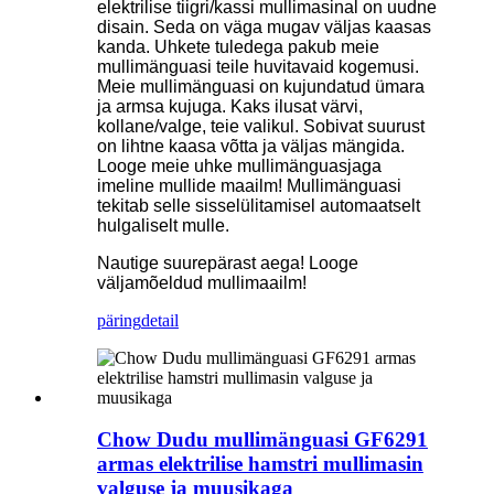
elektrilise tiigri/kassi mullimasinal on uudne
disain. Seda on väga mugav väljas kaasas
kanda. Uhkete tuledega pakub meie
mullimänguasi teile huvitavaid kogemusi.
Meie mullimänguasi on kujundatud ümara
ja armsa kujuga. Kaks ilusat värvi,
kollane/valge, teie valikul. Sobivat suurust
on lihtne kaasa võtta ja väljas mängida.
Looge meie uhke mullimänguasjaga
imeline mullide maailm! Mullimänguasi
tekitab selle sisselülitamisel automaatselt
hulgaliselt mulle.
Nautige suurepärast aega! Looge
väljamõeldud mullimaailm!
päring
detail
Chow Dudu mullimänguasi GF6291
armas elektrilise hamstri mullimasin
valguse ja muusikaga