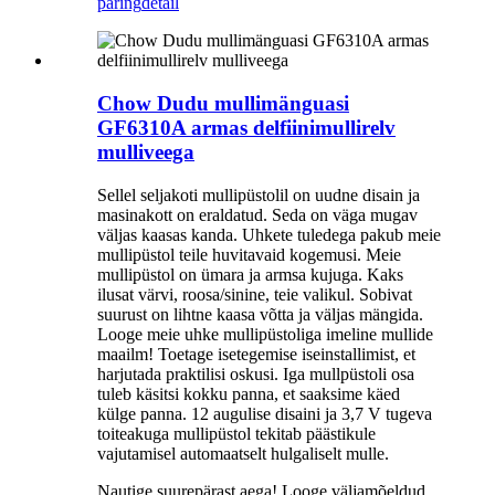
päring
detail
Chow Dudu mullimänguasi
GF6310A armas delfiinimullirelv
mulliveega
Sellel seljakoti mullipüstolil on uudne disain ja
masinakott on eraldatud. Seda on väga mugav
väljas kaasas kanda. Uhkete tuledega pakub meie
mullipüstol teile huvitavaid kogemusi. Meie
mullipüstol on ümara ja armsa kujuga. Kaks
ilusat värvi, roosa/sinine, teie valikul. Sobivat
suurust on lihtne kaasa võtta ja väljas mängida.
Looge meie uhke mullipüstoliga imeline mullide
maailm! Toetage isetegemise iseinstallimist, et
harjutada praktilisi oskusi. Iga mullpüstoli osa
tuleb käsitsi kokku panna, et saaksime käed
külge panna. 12 augulise disaini ja 3,7 V tugeva
toiteakuga mullipüstol tekitab päästikule
vajutamisel automaatselt hulgaliselt mulle.
Nautige suurepärast aega! Looge väljamõeldud