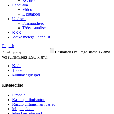
RC droon
Laadi alla
Video
E-kataloog
Uudised
Firmauudised
Tööstusuudised
KKK-d
Võtke meiega ühendust
English
Otsimiseks vajutage sisestusklahvi
või sulgemiseks ESC-klahvi
Kodu
Tooted
Mullimänguasjad
Kategooriad
Droonid
Raadiojuhtimisautod
Raadiojuhtimismänguasjad
Magnetplokk
Muud mänguasjad