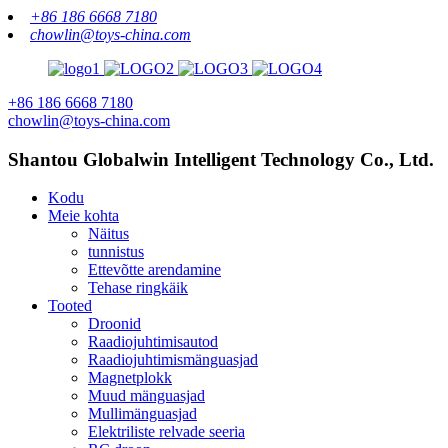
+86 186 6668 7180
chowlin@toys-china.com
+86 186 6668 7180
chowlin@toys-china.com
Shantou Globalwin Intelligent Technology Co., Ltd.
Kodu
Meie kohta
Näitus
tunnistus
Ettevõtte arendamine
Tehase ringkäik
Tooted
Droonid
Raadiojuhtimisautod
Raadiojuhtimismänguasjad
Magnetplokk
Muud mänguasjad
Mullimänguasjad
Elektriliste relvade seeria