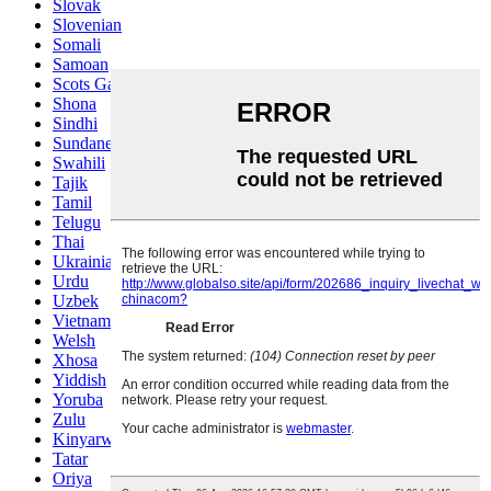
Slovak
Slovenian
Somali
Samoan
Scots Gaelic
Shona
Sindhi
Sundanese
Swahili
Tajik
Tamil
Telugu
Thai
Ukrainian
Urdu
Uzbek
Vietnamese
Welsh
Xhosa
Yiddish
Yoruba
Zulu
Kinyarwanda
Tatar
Oriya