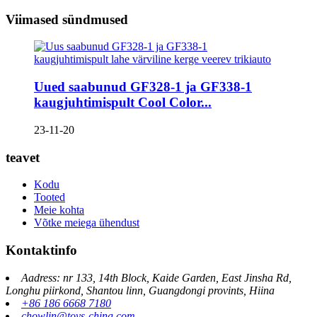
Viimased sündmused
Uued saabunud GF328-1 ja GF338-1
kaugjuhtimispult Cool Color...
23-11-20
teavet
Kodu
Tooted
Meie kohta
Võtke meiega ühendust
Kontaktinfo
Aadress: nr 133, 14th Block, Kaide Garden, East Jinsha Rd,
Longhu piirkond, Shantou linn, Guangdongi provints, Hiina
+86 186 6668 7180
chowlin@toys-china.com