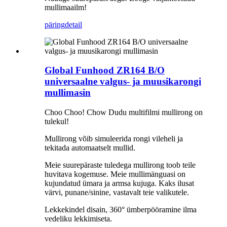
mullimaailm!
päring
detail
Global Funhood ZR164 B/O
universaalne valgus- ja muusikarongi
mullimasin
Choo Choo! Chow Dudu multifilmi mullirong on
tulekul!
Mullirong võib simuleerida rongi vileheli ja
tekitada automaatselt mullid.
Meie suurepäraste tuledega mullirong toob teile
huvitava kogemuse. Meie mullimänguasi on
kujundatud ümara ja armsa kujuga. Kaks ilusat
värvi, punane/sinine, vastavalt teie valikutele.
Lekkekindel disain, 360° ümberpööramine ilma
vedeliku lekkimiseta.