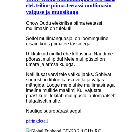
elektriline piima-teetassi mullimasin
valguse ja muusikaga
Chow Dudu elektrilise piima teetassi
mullimasin on tulekul!
Sellel mullimänguasjal on loominguline
disain koos piimatee tassidega.
Rikkalikud mullid ühe klõpsuga. Naudime
pöörast mullipidu! Meie mullipüstol on
ümara ja armsa kujuga.
Neli ilusat värvi teie valiku jaoks. Sobivat
suurust on lihtne kaasa võtta ja väljas
mängida. Looge meie uhke mullimasinaga
imeline mullide maailm! Kui vajutate
päästikule, tekitab mullipüstol automaatselt
hulgaliselt mulle.
Nautige suurepärast aega!
päring
detail