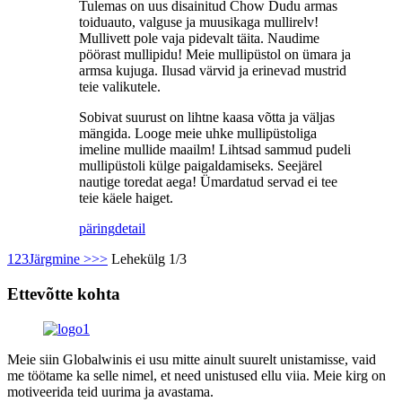
Tulemas on uus disainitud Chow Dudu armas
toiduauto, valguse ja muusikaga mullirelv!
Mullivett pole vaja pidevalt täita. Naudime
pöörast mullipidu! Meie mullipüstol on ümara ja
armsa kujuga. Ilusad värvid ja erinevad mustrid
teie valikutele.
Sobivat suurust on lihtne kaasa võtta ja väljas
mängida. Looge meie uhke mullipüstoliga
imeline mullide maailm! Lihtsad sammud pudeli
mullipüstoli külge paigaldamiseks. Seejärel
nautige toredat aega! Ümardatud servad ei tee
teie käele haiget.
päring
detail
1
2
3
Järgmine >
>>
Lehekülg 1/3
Ettevõtte kohta
Meie siin Globalwinis ei usu mitte ainult suurelt unistamisse, vaid
me töötame ka selle nimel, et need unistused ellu viia. Meie kirg on
motiveerida teid uurima ja avastama.