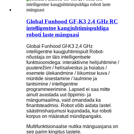
Global Funhood GF-K3 2,4 GHz RC
intelligentne kaugjuhtimispuldiga
roboti laste mänguasi
Global Funhood Gf-K3 2,4 GHz
intelligentne kaugjuhtimispult Robot-
nõustaja on täis intelligentsete
funktsioonidega: interaktiivne helijuhtimine /
puuterežiim / helisalvestus ja hoiatus /
esemete ülekandmine / liikumise kuva /
müntide sisestamine / laulmine ja
tantsimine / intelligentne
programmeerimine. Lapsed ei saa mitte
ainult avastada uut õppimis- ja
mängumaailma, vaid omandada ka
finantsteadmisi. Robot võib aidata lastel
säästmisharjumusi kujundada, kui roboti
korpus on määratud mündipangaks.
Multifunktsionaalse nutika mänguasjana on
see parim kingitus lastele.