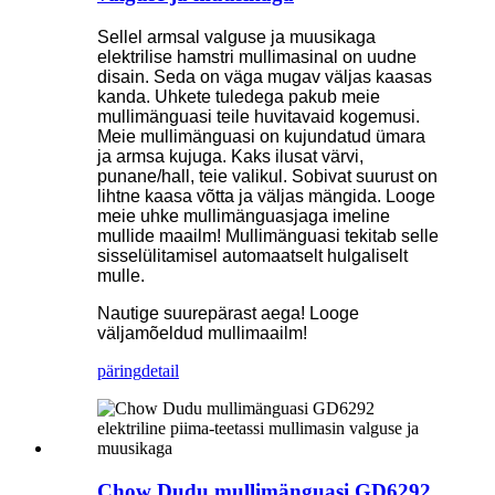
Sellel armsal valguse ja muusikaga
elektrilise hamstri mullimasinal on uudne
disain. Seda on väga mugav väljas kaasas
kanda. Uhkete tuledega pakub meie
mullimänguasi teile huvitavaid kogemusi.
Meie mullimänguasi on kujundatud ümara
ja armsa kujuga. Kaks ilusat värvi,
punane/hall, teie valikul. Sobivat suurust on
lihtne kaasa võtta ja väljas mängida. Looge
meie uhke mullimänguasjaga imeline
mullide maailm! Mullimänguasi tekitab selle
sisselülitamisel automaatselt hulgaliselt
mulle.
Nautige suurepärast aega! Looge
väljamõeldud mullimaailm!
päring
detail
Chow Dudu mullimänguasi GD6292