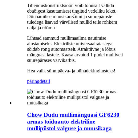
Tihenduskonstruktsioon võib tõhusalt vältida
ebaõigest kasutamisest tingitud vedeliku leket.
Dünaamilise muusikarežiimi ja suurepäraste
tuledega lisavad värvilised mullid teile rohkem
nalja ja rõõmu.
Lihtsad sammud mullimaailma nautimise
alustamiseks. Elektriliste universaalratastega
sõidab rong automaatselt. Atraktiivne ja lõbus
mänguasi lastele. Kaasa arvatud 1 pudel mullivett
suurepärases värvikarbis.
Hea valik sünnipäeva- ja pühadekingitusteks!
päring
detail
Chow Dudu mullimänguasi GF6230
armas toiduauto elektriline
mullipüstol valguse ja muusikaga