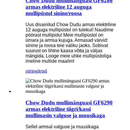
Chow Dudu mullimänguasi GF6286
armas elektriline 12 auguga
mullipüstol sinine/roosa
Uus disainitud Chow Dudu armas elektriline
12 auguga mullipüstol on tulekul! Naudime
pöörast mullipidu! Meie mullipüstol on
ümara ja armsa kujuga. Armasad värvid:
sinine ja roosa teie valiku jaoks. Sobivat
suurust on lihtne kaasa võtta ja väljas
mängida. Looge meie uhke mullipüstoliga
imeline mullide maailm!
päring
detail
Chow Dudu mullimänguasi GF6290
armas elektriline tiigri/kassi
mullimasin valguse ja muusikaga
Sellel armsal valguse ja muusikaga