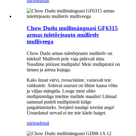
päring
detail
Chow Dudu mullimänguasi GF6315
armas tuletõrjeauto mullirelv
mulliveega
Chow Dudu armas tuletõrjeauto mullirelv on
tulekul! Mullivett pole vaja pidevalt täita.
Naudime pöörast mullipidu! Meie mullipüstol on
ümara ja armsa kujuga.
Kaks ilusat värvi, roosa/sinine, vastavalt teie
valikutele. Sobivat suurust on lihtne kaasa võtta
ja väljas mängida. Looge meie uhke
mullipüstoliga imeline mullide maailm! Lihtsad
sammud pudeli mullipüstoli külge
paigaldamiseks. Seejärel nautige toredat aega!
Ümardatud servad ei tee teie käele haiget.
päring
detail