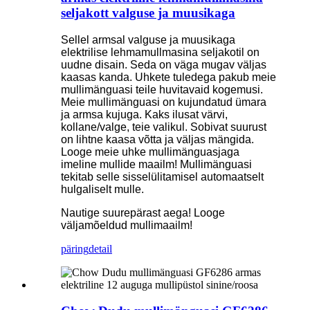
seljakott valguse ja muusikaga
Sellel armsal valguse ja muusikaga
elektrilise lehmamullmasina seljakotil on
uudne disain. Seda on väga mugav väljas
kaasas kanda. Uhkete tuledega pakub meie
mullimänguasi teile huvitavaid kogemusi.
Meie mullimänguasi on kujundatud ümara
ja armsa kujuga. Kaks ilusat värvi,
kollane/valge, teie valikul. Sobivat suurust
on lihtne kaasa võtta ja väljas mängida.
Looge meie uhke mullimänguasjaga
imeline mullide maailm! Mullimänguasi
tekitab selle sisselülitamisel automaatselt
hulgaliselt mulle.
Nautige suurepärast aega! Looge
väljamõeldud mullimaailm!
päring
detail