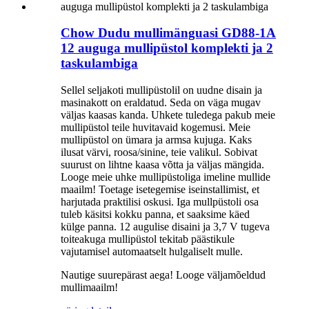
Chow Dudu mullimänguasi GD88-1A
12 auguga mullipüstol komplekti ja 2
taskulambiga
Sellel seljakoti mullipüstolil on uudne disain ja
masinakott on eraldatud. Seda on väga mugav
väljas kaasas kanda. Uhkete tuledega pakub meie
mullipüstol teile huvitavaid kogemusi. Meie
mullipüstol on ümara ja armsa kujuga. Kaks
ilusat värvi, roosa/sinine, teie valikul. Sobivat
suurust on lihtne kaasa võtta ja väljas mängida.
Looge meie uhke mullipüstoliga imeline mullide
maailm! Toetage isetegemise iseinstallimist, et
harjutada praktilisi oskusi. Iga mullpüstoli osa
tuleb käsitsi kokku panna, et saaksime käed
külge panna. 12 augulise disaini ja 3,7 V tugeva
toiteakuga mullipüstol tekitab päästikule
vajutamisel automaatselt hulgaliselt mulle.
Nautige suurepärast aega! Looge väljamõeldud
mullimaailm!