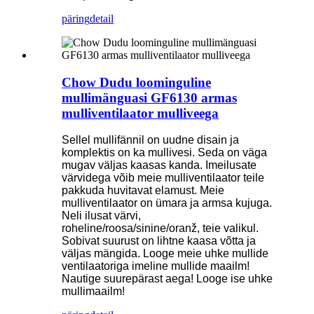
päring
detail
Chow Dudu loominguline
mullimänguasi GF6130 armas
mulliventilaator mulliveega
Sellel mullifännil on uudne disain ja
komplektis on ka mullivesi. Seda on väga
mugav väljas kaasas kanda. Imeilusate
värvidega võib meie mulliventilaator teile
pakkuda huvitavat elamust. Meie
mulliventilaator on ümara ja armsa kujuga.
Neli ilusat värvi,
roheline/roosa/sinine/oranž, teie valikul.
Sobivat suurust on lihtne kaasa võtta ja
väljas mängida. Looge meie uhke mullide
ventilaatoriga imeline mullide maailm!
Nautige suurepärast aega! Looge ise uhke
mullimaailm!